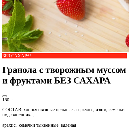
БЕЗ САХАРА!
Гранола с творожным муссом
и фруктами БЕЗ САХАРА
180 г
СОСТАВ: хлопья овсяные цельные - геркулес, изюм, семечки
подсолнечника,
арахис, семечки тыквенные, вяленая